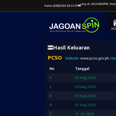
Selamat Datang di JAGOANSPIN, Pastikan 
Kamis 6/08/2026 09:35:08
HO
Hasil Keluaran
PCSO
Website:
www.pcso.gov.ph
, Har
No
Tanggal
1
05 Aug 2026
2
04 Aug 2026
3
03 Aug 2026
4
01 Aug 2026
5
31 Jul 2026