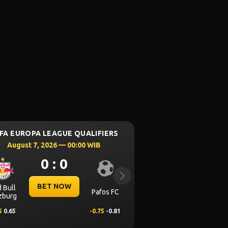
/8/2026
5/8/2026
FA EUROPA LEAGUE QUALIFIERS
August 7, 2026 — 00:00 WIB
0 : 0
Next
BET NOW
oln Red
Omonia
s (n)
Nicosia
75
-0.82
0.75
0.66