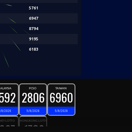
5761
6947
8794
9195
6183
ALAYSIA
PCSO
TAIWAN
592
2806
6960
/8/2026
5/8/2026
5/8/2026
NEY LOTTO
HONGKONG LOTTO
097
1739