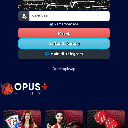
Remember Me
Masuk
Daftar Sekarang
Main di Telegram
Desktop
Wap