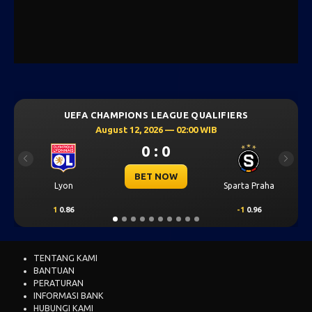
HAMPIONS LEAGUE QUALIFIERS
UEFA CHAMPI
ugust 12, 2026 — 02:00 WIB
August 
0 : 0
Previous
Next
BET NOW
Sparta Praha
SK Sturm Graz
-1
0.96
-0.5
0.95
TENTANG KAMI
BANTUAN
PERATURAN
INFORMASI BANK
HUBUNGI KAMI